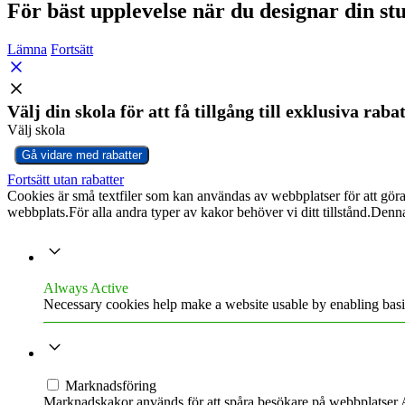
För bäst upplevelse när du designar din s
Lämna
Fortsätt
Välj din skola för att få tillgång till exklusiva raba
Välj skola
Gå vidare med rabatter
Fortsätt utan rabatter
Cookies är små textfiler som kan användas av webbplatser för att göra
webbplats.För alla andra typer av kakor behöver vi ditt tillstånd.Denn
NECESSARY
Always Active
Necessary cookies help make a website usable by enabling basic
MARKNADSFÖRING
Marknadsföring
Marknadskakor används för att spåra besökare på webbplatser.A