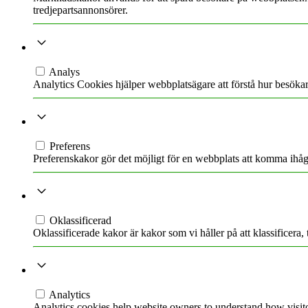
tredjepartsannonsörer.
ANALYS
Analys
Analytics Cookies hjälper webbplatsägare att förstå hur besöka
PREFERENS
Preferens
Preferenskakor gör det möjligt för en webbplats att komma ihåg i
OKLASSIFICERAD
Oklassificerad
Oklassificerade kakor är kakor som vi håller på att klassificera
ANALYTICS
Analytics
Analytics cookies help website owners to understand how visito