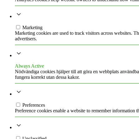
MARKETING
Marketing
Marketing cookies are used to track visitors across websites. Th
advertisers.
NÖDVÄNDIG
Always Active
Nödvändiga cookies hjälper till att göra en webbplats användb
fungera korrekt utan dessa kakor.
PREFERENCES
Preferences
Preference cookies enable a website to remember information tha
UNCLASSIFIED
Unclassified