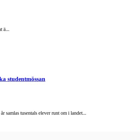
 ä...
ska studentmössan
r samlas tusentals elever runt om i landet...