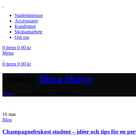
Studentmössor
Accessoarer
Kundtjänst
Skolsamarbete
Om oss
0
items
0,00
kr
Menu
0
items
0,00
kr
Posts by
Dima Shatyr
Home
»
Articles Posted by Dima Shatyr
16
mar
Blog
Champagnefrukost student – idéer och tips för en pe