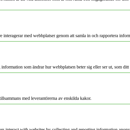
re interagerar med webbplatser genom att samla in och rapportera info
nformation som ändrar hur webbplatsen beter sig eller ser ut, som ditt 
, tillsammans med leverantörerna av enskilda kakor.
rs interact with websites by collecting and reporting information anon