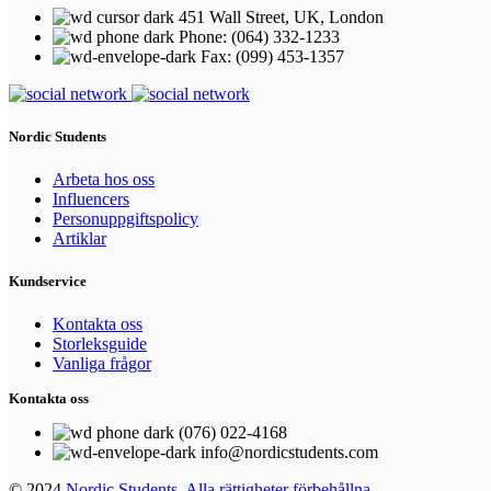
451 Wall Street, UK, London
Phone: (064) 332-1233
Fax: (099) 453-1357
Nordic Students
Arbeta hos oss
Influencers
Personuppgiftspolicy
Artiklar
Kundservice
Kontakta oss
Storleksguide
Vanliga frågor
Kontakta oss
(076) 022-4168
info@nordicstudents.com
© 2024
Nordic Students. Alla rättigheter förbehållna