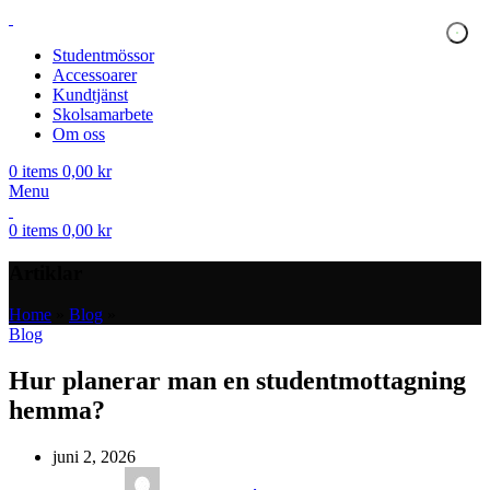
Studentmössor
Accessoarer
Kundtjänst
Skolsamarbete
Om oss
0
items
0,00
kr
Menu
0
items
0,00
kr
Artiklar
Home
»
Blog
»
Blog
Hur planerar man en studentmottagning
hemma?
juni 2, 2026