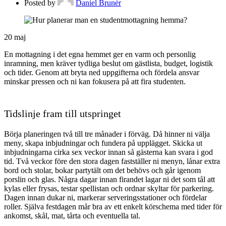
Posted by
Daniel Brunér
20
maj
En mottagning i det egna hemmet ger en varm och personlig
inramning, men kräver tydliga beslut om gästlista, budget, logistik
och tider. Genom att bryta ned uppgifterna och fördela ansvar
minskar pressen och ni kan fokusera på att fira studenten.
Tidslinje fram till utspringet
Börja planeringen två till tre månader i förväg. Då hinner ni välja
meny, skapa inbjudningar och fundera på upplägget. Skicka ut
inbjudningarna cirka sex veckor innan så gästerna kan svara i god
tid. Två veckor före den stora dagen fastställer ni menyn, lånar extra
bord och stolar, bokar partytält om det behövs och går igenom
porslin och glas. Några dagar innan firandet lagar ni det som tål att
kylas eller frysas, testar spellistan och ordnar skyltar för parkering.
Dagen innan dukar ni, markerar serveringsstationer och fördelar
roller. Själva festdagen mår bra av ett enkelt körschema med tider för
ankomst, skål, mat, tårta och eventuella tal.