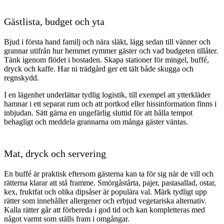
Gästlista, budget och yta
Bjud i första hand familj och nära släkt, lägg sedan till vänner och
grannar utifrån hur hemmet rymmer gäster och vad budgeten tillåter.
Tänk igenom flödet i bostaden. Skapa stationer för mingel, buffé,
dryck och kaffe. Har ni trädgård ger ett tält både skugga och
regnskydd.
I en lägenhet underlättar tydlig logistik, till exempel att ytterkläder
hamnar i ett separat rum och att portkod eller hissinformation finns i
inbjudan. Sätt gärna en ungefärlig sluttid för att hålla tempot
behagligt och meddela grannarna om många gäster väntas.
Mat, dryck och servering
En buffé är praktisk eftersom gästerna kan ta för sig när de vill och
rätterna klarar att stå framme. Smörgåstårta, pajer, pastasallad, ostar,
kex, fruktfat och olika dipsåser är populära val. Märk tydligt upp
rätter som innehåller allergener och erbjud vegetariska alternativ.
Kalla rätter går att förbereda i god tid och kan kompletteras med
något varmt som ställs fram i omgångar.