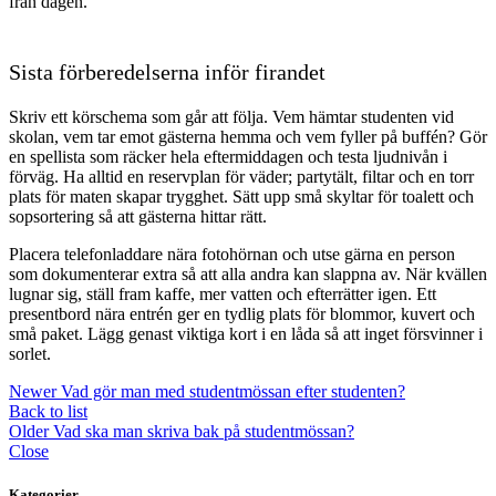
från dagen.
Sista förberedelserna inför firandet
Skriv ett körschema som går att följa. Vem hämtar studenten vid
skolan, vem tar emot gästerna hemma och vem fyller på buffén? Gör
en spellista som räcker hela eftermiddagen och testa ljudnivån i
förväg. Ha alltid en reservplan för väder; partytält, filtar och en torr
plats för maten skapar trygghet. Sätt upp små skyltar för toalett och
sopsortering så att gästerna hittar rätt.
Placera telefonladdare nära fotohörnan och utse gärna en person
som dokumenterar extra så att alla andra kan slappna av. När kvällen
lugnar sig, ställ fram kaffe, mer vatten och efterrätter igen. Ett
presentbord nära entrén ger en tydlig plats för blommor, kuvert och
små paket. Lägg genast viktiga kort i en låda så att inget försvinner i
sorlet.
Newer
Vad gör man med studentmössan efter studenten?
Back to list
Older
Vad ska man skriva bak på studentmössan?
Close
Kategorier