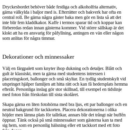
Dryckesbordet behöver både festliga och alkoholfria alternativ,
gärna välkylda i baljor med is. Efterrätter och bakverk har ofta en
central roll. Be gärna några gäster baka men gör en lista så att det
inte blir fem kladdkakor. Kaffe i termos sparar tid och koppar kan
förberedas redan innan gästerna kommer. Vid större sällskap är det
klokt att ha en ansvarig för påfyllning, antingen en vän eller någon
som anlitas för några timmar.
Dekorationer och minnessaker
Välj en färgpalett som knyter ihop dukning och detaljer. Blått och
gult är klassiskt, men ta gärna med studentens intressen i
placeringskort, ballonger och små skyltar. En tydlig studentskylt vid
utspringet hjälper familjen att hitta rätt och kan få hedersplats hemma
efteråt. Personliga inslag gör stor skillnad, till exempel en tidslinje
med foton från förskolan till sista skolåret.
Skapa gärna en liten fotohörna med bra ljus, ett par ballonger och en
neutral bakgrund för tackkorten. Placera dekorationerna i olika
höjder men lämna plats för tallrikar, annars blir det trångt när buffén
öppnar. Tänk också på små minnessaker som gästerna kan ta med
sig hem, som en personlig hälsning eller ett tackkort med ett foto