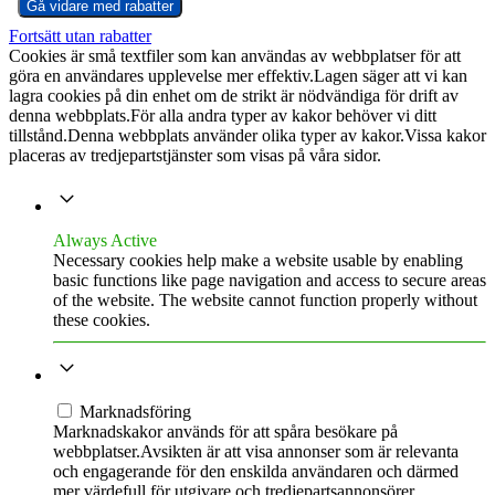
Gå vidare med rabatter
Fortsätt utan rabatter
Cookies är små textfiler som kan användas av webbplatser för att
göra en användares upplevelse mer effektiv.Lagen säger att vi kan
lagra cookies på din enhet om de strikt är nödvändiga för drift av
denna webbplats.För alla andra typer av kakor behöver vi ditt
tillstånd.Denna webbplats använder olika typer av kakor.Vissa kakor
placeras av tredjepartstjänster som visas på våra sidor.
NECESSARY
Always Active
Necessary cookies help make a website usable by enabling
basic functions like page navigation and access to secure areas
of the website. The website cannot function properly without
these cookies.
MARKNADSFÖRING
Marknadsföring
Marknadskakor används för att spåra besökare på
webbplatser.Avsikten är att visa annonser som är relevanta
och engagerande för den enskilda användaren och därmed
mer värdefull för utgivare och tredjepartsannonsörer.